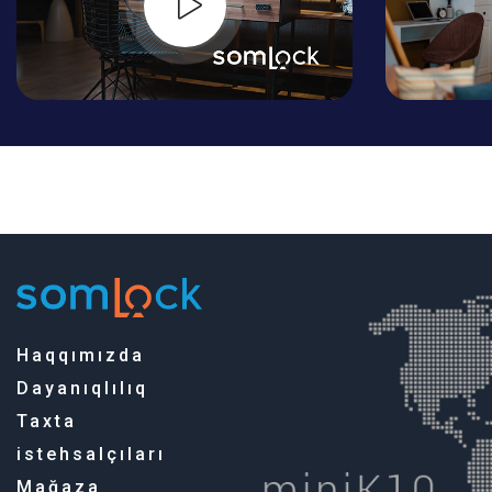
Haqqımızda
Dayanıqlılıq
Taxta
istehsalçıları
Mağaza