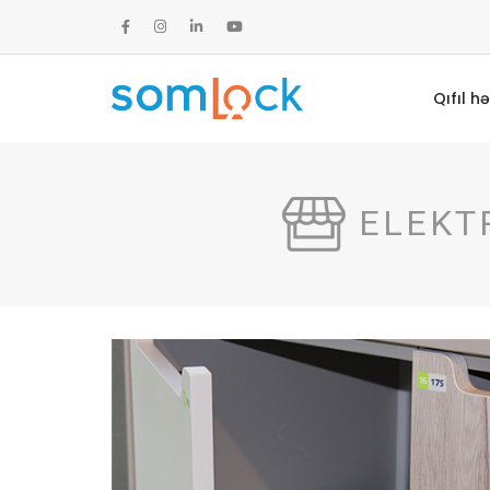
Qıfıl hə
ELEKT