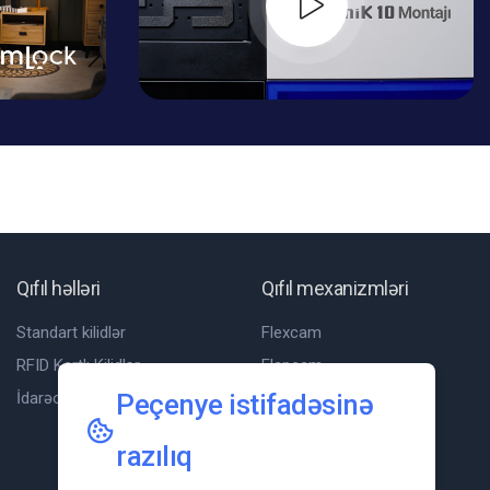
Qıfıl həlləri
Qıfıl mexanizmləri
Standart kilidlər
Flexcam
RFID Kartlı Kilidlər
Flapcam
Peçenye istifadəsinə
İdarəolunan Kilidlər
İspanyolet
P-cam
razılıq
Slam cam