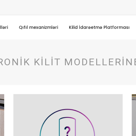
lləri
Qıfıl mexanizmləri
Kilid İdarəetmə Platforması
RONİK KİLİT MODELLERİN