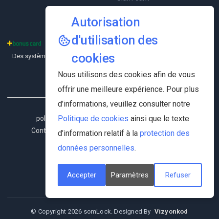
T-Cam
Autorisation
d'utilisation des
cookies
Des systèmes de paiement sécurisés sont utilisés sur notre site web.
Nous utilisons des cookies afin de vous
offrir une meilleure expérience. Pour plus
d’informations, veuillez consulter notre
Politique de cookies
ainsi que le texte
politique de confidentialité
|
Texte d'éclairage
|
Contrat d'adhésion
|
Contrat de vente à distance
|
d’information relatif à la
protection des
Conditions de livraison et de retour
données personnelles
.
Follow Us
Accepter
Paramètres
Refuser
© Copyright 2026 somLock. Designed By
Vizyonkod