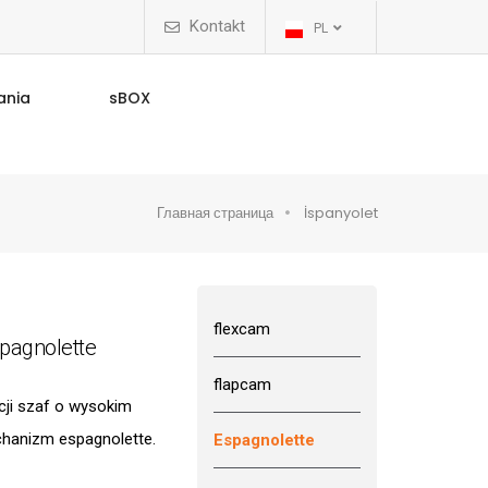
Kontakt
PL
ania
sBOX
Главная страница
İspanyolet
flexcam
pagnolette
flapcam
ji szaf o wysokim
hanizm espagnolette.
Espagnolette