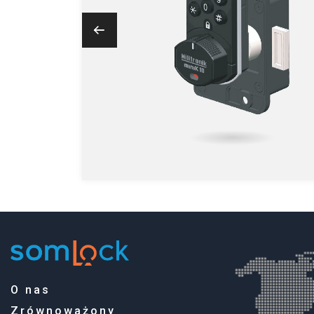
O nas
Zrównoważony