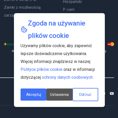
Hiszpański
Zamki z możliwością
P-cam
zarządzania
Slam cam
Zgoda na używanie
T-Cam
plików cookie
Używamy plików cookie, aby zapewnić
Na naszej stronie internetowej stosujemy bezpieczne systemy
lepsze doświadczenie użytkowania.
płatności.
Więcej informacji znajdziesz w naszej
Polityce plików cookie
oraz w informacji
dotyczącej
ochrony danych osobowych
.
Śledź nas
Akceptuj
Ustawienia
Odrzuć