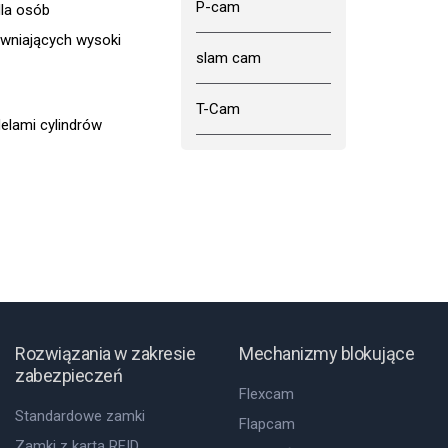
P-cam
dla osób
wniających wysoki
slam cam
T-Cam
lami cylindrów
Rozwiązania w zakresie
Mechanizmy blokujące
zabezpieczeń
Flexcam
Standardowe zamki
Flapcam
Zamki z kartą RFID